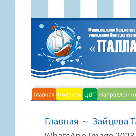
Перейти
к
содержимому
Главная
Новости
ЦДТ
Направленно
ПУТЬ
Главная
Зайцева Т
НА
САЙТЕ
WhatsApp Image 2023-1