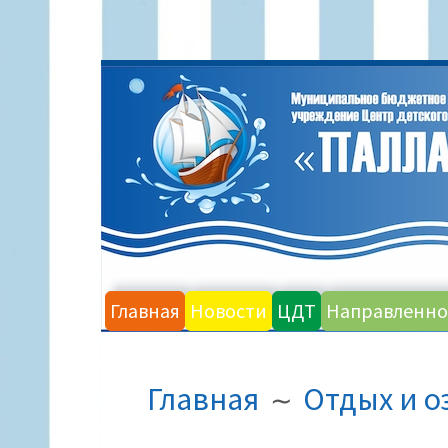
Перейти
к
содержимому
Главная
Новости
ЦДТ
Направленно
ПУТЬ
Главная
Отдых и о
НА
САЙТЕ