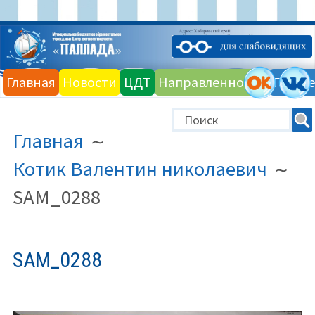
Перейти
к
Главная
Новости
ЦДТ
Направленности
Галере
содержимому
ПУТЬ
Главная
НА
САЙТЕ
Котик Валентин николаевич
(ХЛЕБНЫЕ
SAM_0288
КРОШКИ)
SAM_0288