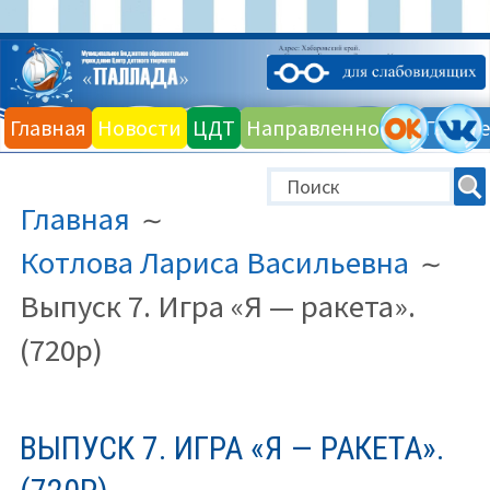
Перейти
к
Главная
Новости
ЦДТ
Направленности
Галере
содержимому
ПУТЬ
Главная
НА
САЙТЕ
Котлова Лариса Васильевна
(ХЛЕБНЫЕ
Выпуск 7. Игра «Я — ракета».
КРОШКИ)
(720p)
ВЫПУСК 7. ИГРА «Я — РАКЕТА».