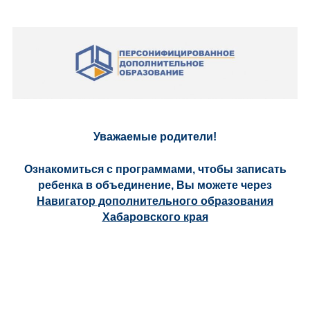
Уважаемые родители!
Ознакомиться с программами, чтобы записать
ребенка в объединение, Вы можете через
Навигатор дополнительного образования
Хабаровского края
СОДЕРЖИМОЕ
МЕНЮ
СОЦИАЛЬНЫХ
Сведения
Независимая
Реализуемые
Дополнительные
Музей
Социальные
КОРОНОВИРУС
Оценка
Независимая
Образовательн