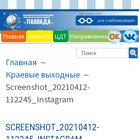
Перейти
к
Главная
Новости
ЦДТ
Направленности
Галере
содержимому
ПУТЬ
Главная
НА
САЙТЕ
Краевые выходные
(ХЛЕБНЫЕ
Screenshot_20210412-
КРОШКИ)
112245_Instagram
SCREENSHOT_20210412-