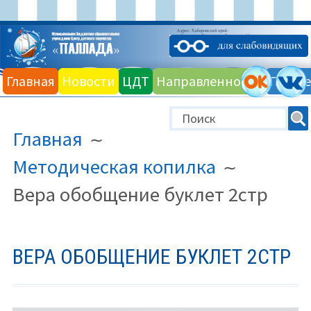
Перейти
к
Главная
Новости
ЦДТ
Направленности
Галере
содержимому
ПУТЬ
Главная
НА
САЙТЕ
Методическая копилка
(ХЛЕБНЫЕ
Вера обобщение буклет 2стр
КРОШКИ)
ВЕРА ОБОБЩЕНИЕ БУКЛЕТ 2СТР