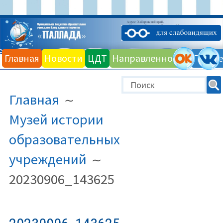
Перейти
к
Главная
Новости
ЦДТ
Направленности
Галере
содержимому
ПУТЬ
Главная
НА
САЙТЕ
Музей истории
(ХЛЕБНЫЕ
образовательных
КРОШКИ)
учреждений
20230906_143625