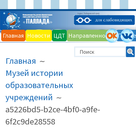
Перейти
к
Главная
Новости
ЦДТ
Направленности
Галере
содержимому
ПУТЬ
Главная
НА
САЙТЕ
Музей истории
(ХЛЕБНЫЕ
образовательных
КРОШКИ)
учреждений
a5226bd5-b2ce-4bf0-a9fe-
6f2c9de28558