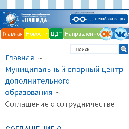
Перейти
к
Главная
Новости
ЦДТ
Направленности
Галере
содержимому
ПУТЬ
Главная
НА
САЙТЕ
Муниципальный опорный центр
(ХЛЕБНЫЕ
дополнительного
КРОШКИ)
образования
Соглашение о сотрудничестве