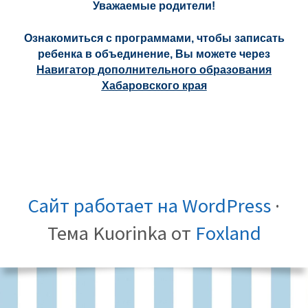
Уважаемые родители!
Ознакомиться с программами, чтобы записать
ребенка в объединение, Вы можете через
Навигатор дополнительного образования
Хабаровского края
СОДЕРЖИМОЕ
МЕНЮ
СОЦИАЛЬНЫХ
Сведения
Независимая
Реализуемые
Дополнительные
Музей
Социальные
КОРОНОВИРУС
Оценка
Независимая
Образовательн
ФУТЕРА
ССЫЛОК
об
оценка
образовательные
общеобразовател
истории
партнёры
эффективности
оценка
стандарты
Сайт работает на WordPress
·
ОУ
качества
программы
общеразвивающи
образовательных
деятельности
качества
Тема Kuorinka от
Foxland
образовательных
СТАРОЕ
программы
учреждений
учреждения
образовательн
услуг
услуг