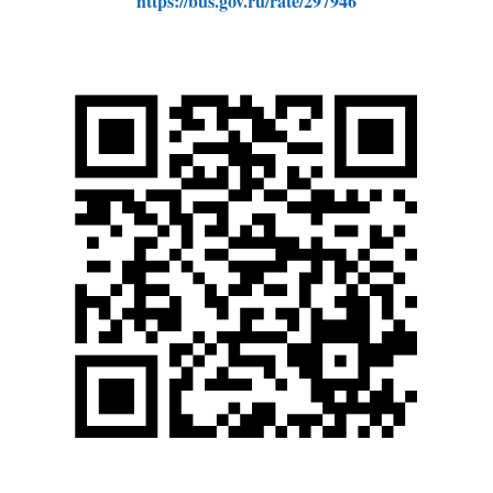
https://bus.gov.ru/rate/297946