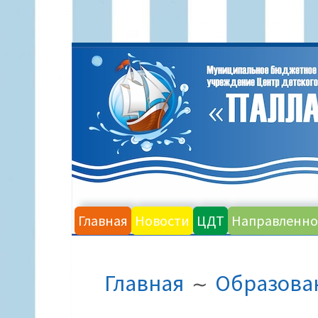
Перейти
к
содержимому
Главная
Новости
ЦДТ
Направленно
ПУТЬ
Главная
Образова
НА
САЙТЕ