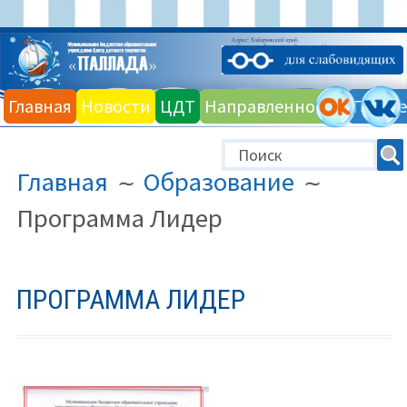
Перейти
к
Главная
Новости
ЦДТ
Направленности
Галере
содержимому
ПУТЬ
Главная
Образование
НА
САЙТЕ
Программа Лидер
(ХЛЕБНЫЕ
КРОШКИ)
ПРОГРАММА ЛИДЕР