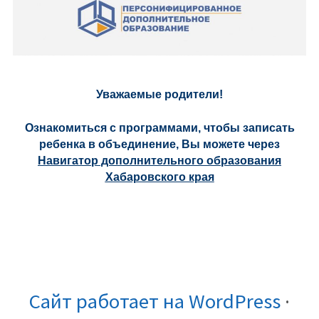
Уважаемые родители!
Ознакомиться с программами, чтобы записать
ребенка в объединение, Вы можете через
Навигатор дополнительного образования
Хабаровского края
СОДЕРЖИМОЕ
МЕНЮ
СОЦИАЛЬНЫХ
Сведения
Независимая
Реализуемые
Дополнительные
Музей
Социальные
КОРОНОВИРУС
Оценка
Независимая
Образовательн
ФУТЕРА
ССЫЛОК
об
оценка
образовательные
общеобразовател
истории
партнёры
эффективности
оценка
стандарты
Сайт работает на WordPress
·