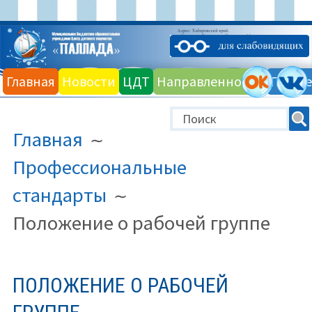
Перейти
к
Главная
Новости
ЦДТ
Направленности
Галере
содержимому
ПУТЬ
Главная
НА
САЙТЕ
Профессиональные
(ХЛЕБНЫЕ
стандарты
КРОШКИ)
Положение о рабочей группе
ПОЛОЖЕНИЕ О РАБОЧЕЙ