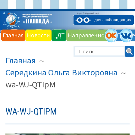
Перейти
к
Главная
Новости
ЦДТ
Направленности
Галере
содержимому
ПУТЬ
Главная
НА
САЙТЕ
Середкина Ольга Викторовна
(ХЛЕБНЫЕ
wa-WJ-QTIpM
КРОШКИ)
WA-WJ-QTIPM