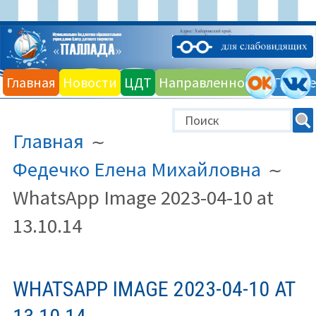
Перейти
к
Главная
Новости
ЦДТ
Направленности
Галере
содержимому
ПУТЬ
Главная
НА
САЙТЕ
Федечко Елена Михайловна
(ХЛЕБНЫЕ
WhatsApp Image 2023-04-10 at
КРОШКИ)
13.10.14
WHATSAPP IMAGE 2023-04-10 AT