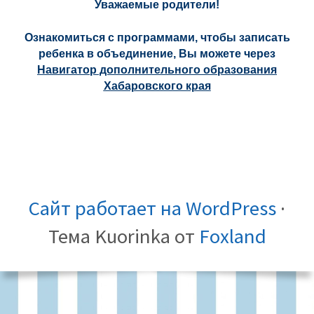
Уважаемые родители!
Ознакомиться с программами, чтобы записать
ребенка в объединение, Вы можете через
Навигатор дополнительного образования
Хабаровского края
СОДЕРЖИМОЕ
МЕНЮ
СОЦИАЛЬНЫХ
Сведения
Независимая
Реализуемые
Дополнительные
Музей
Социальные
КОРОНОВИРУС
Оценка
Независимая
Образовательн
ФУТЕРА
ССЫЛОК
об
оценка
образовательные
общеобразовател
истории
партнёры
эффективности
оценка
стандарты
Сайт работает на WordPress
·
ОУ
качества
программы
общеразвивающи
образовательных
деятельности
качества
Тема Kuorinka от
Foxland
образовательных
СТАРОЕ
программы
учреждений
учреждения
образовательн
услуг
услуг