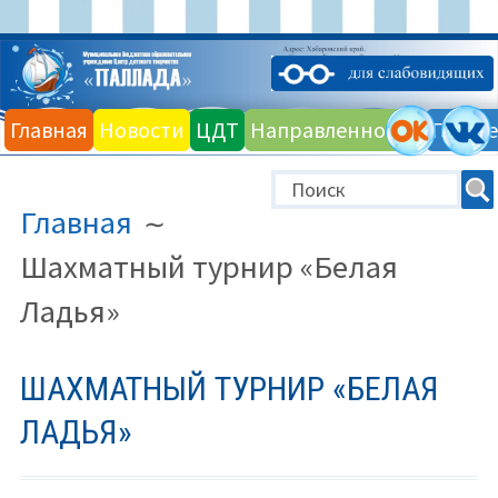
Перейти
к
Главная
Новости
ЦДТ
Направленности
Галере
содержимому
ПУТЬ
Главная
НА
САЙТЕ
Шахматный турнир «Белая
(ХЛЕБНЫЕ
Ладья»
КРОШКИ)
ШАХМАТНЫЙ ТУРНИР «БЕЛАЯ
ЛАДЬЯ»