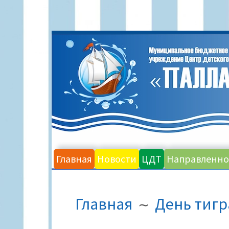
Перейти
к
содержимому
Главная
Новости
ЦДТ
Направленно
ПУТЬ
Главная
День тигр
НА
САЙТЕ