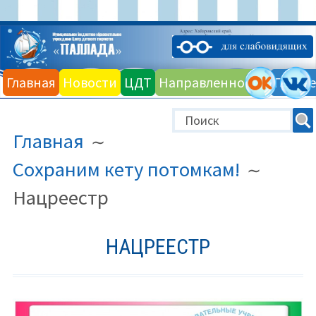
Перейти
к
Главная
Новости
ЦДТ
Направленности
Галере
содержимому
ПУТЬ
Главная
НА
САЙТЕ
Сохраним кету потомкам!
(ХЛЕБНЫЕ
Нацреестр
КРОШКИ)
НАЦРЕЕСТР