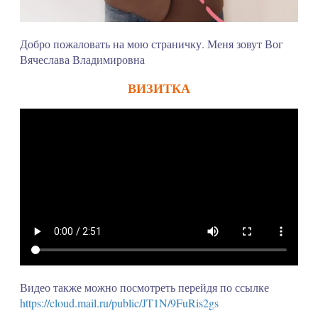
Добро пожаловать на мою страничку. Меня зовут Вог
Вячеслава Владимировна
ВИЗИТКА
Видео также можно посмотреть перейдя по ссылке
https://cloud.mail.ru/public/JT1N/9FuRis2gs