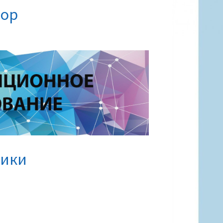
тор
рики