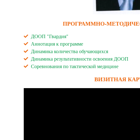
ПРОГРАММНО-МЕТОДИЧЕ
ДООП "Гвардия"
Аннотация к программе
Динамика количества обучающихся
Динамика результативности освоения ДООП
Соревнования по тактической медицине
ВИЗИТНАЯ КА