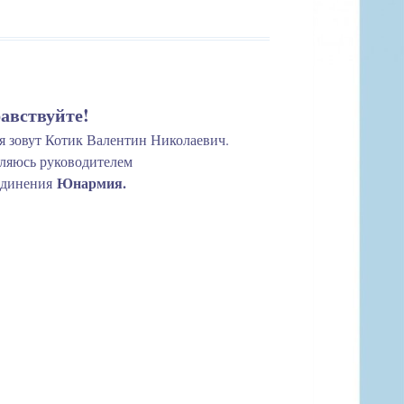
равствуйте!
 зовут Котик Валентин Николаевич.
ляюсь руководителем
Юнармия.
единения