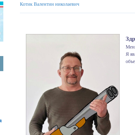
Котик Валентин николаевич
Зд
Меня
Я яв
объ
я